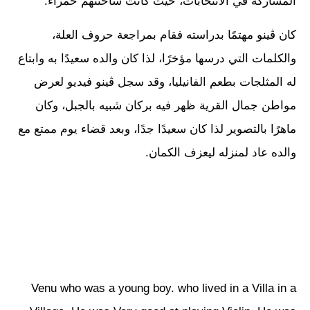
المشاركة في الانتخابات، حيث كانت شاحنتهم حمراء.
كان ڤينو مهتمًا بدراسته فقام بمراجعة حروف العلة،
والكلمات التي درسها مؤخرًا، لذا كان والده سعيدًا به وابتاع
له المثلجات بطعم الفانيليا، وقد سجل ڤينو فيديو لعرض
مواطن جمال القرية ظهر فيه بركان شبيه بالجبل، وكان
ماهرًا بالتصوير لذا كان سعيدًا جدًا، وبعد قضاء يوم ممتع مع
والده عاد لمنزله ليعزف الكمان.
Venu who was a young boy. who lived in a Villa in a