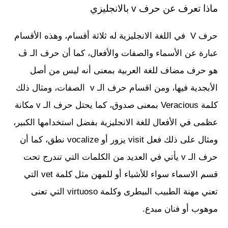
ماذا تعرف عن حرف v بالانجليزي
حرف V في اللغة الانجليزية له ثلاثة أقسام، وهذه الأقسام
عبارة عن الأسماء والصفات والأفعال، كما أن حرف الـ ڤ
هو حرف مضاف للغة العربية بمعنى أنه ليس من أصل
الأبجدية فيها، ومن اقسام حرف الـ v الصفات، ومثال ذلك
كلمة Veracious بمعنى صدوق، كما يحتل حرف الـ v مكانة
عظمى في الأفعال للغة الانجليزية بفضل استخدامها الكبير،
ومثال على ذلك فعل visit يزور أو vocalize نطق، كما أن
حرف الـ v يأتي في العديد من الكلمات التي تندرج تحت
قسم الاسماء سواء للأشياء أو للمهن مثل كلمة vet التي
تعني مهنة الطبيب البيطرى وكلمة virtuoso التي تعنى
موهوب أو فنان مبدع.