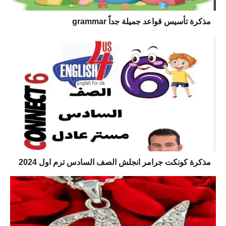
مذكرة تأسيس قواعد جميلة جداً grammar
مذكرة كونكت جرامر انجلش الصف السادس ترم اول 2024