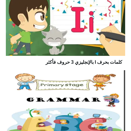
كلمات بحرف I بالإنجليزي 3 حروف فأكثر