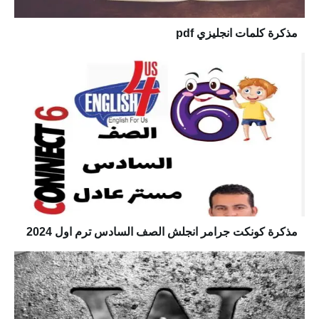
مذكرة كلمات انجليزي pdf
مذكرة كونكت جرامر انجلش الصف السادس ترم اول 2024