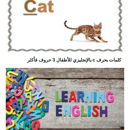
كلمات بحرف c بالإنجليزي للأطفال 3 حروف فأكثر