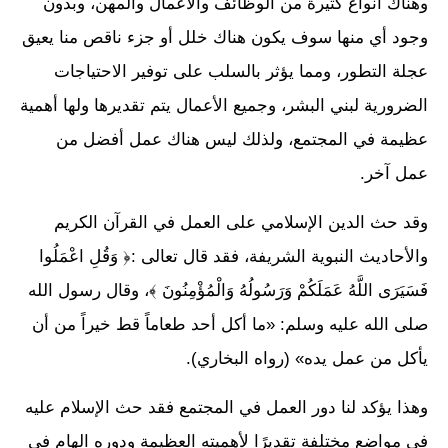
وهناك أنواع كثيرة من الوظائف والأعمال والمهن، وبدون
وجود أي منها سوف يكون هناك خلل أو جزء ناقص منا يعيق
عجلة التطور، ومما يؤثر بالسلب على توفير الاحتياجات
الضرورية لبني البشر، وجميع الأعمال يتم تقديرها ولها أهمية
عظيمة في المجتمع، ولذلك ليس هناك عمل أفضل من
عمل آخر.
وقد حث الدين الإسلامي على العمل في القرآن الكريم
والأحاديث النبوية الشريفة، فقد قال تعالى :﴿ وَقُلِ اعْمَلُوا
فَسَيَرَى اللَّهُ عَمَلَكُمْ وَرَسُولُهُ وَالْمُؤْمِنُونَ ﴾، وقال رسول الله
صلى الله عليه وسلم: «ما أكل أحد طعاماً قط خيراً من أن
يأكل من عمل يده» (رواه البخاري).
وهذا يؤكد لنا دور العمل في المجتمع فقد حث الإسلام عليه
في مواضع مختلفة تقديرًا لأهميته العظيمة ودوره الهام في