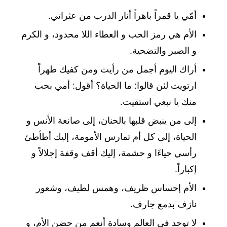
أمّي يا قمراً باهراً أنار الدرب من عثراتي.
الأم هي رمز الحب و العطاء اللا محدود، و الكرم
و الصبر والتضحية.
أراك اليوم أجمل من رأيت ومن كفيك طهراً
ارتويت لئن قالوا: ما الحياة؟ أقول: أمي بحب
منك يا نبعي استقيت.
إلى من ينبض قلبها بالحنان، إلى صانعة الأنس و
الحياة، إلى كل أم تمارس الأمومة، إليك أطأطئ
رأسي حياءَا و حشمة، إليك أقف وقفة إجلالاً و
إكباراً.
الأم إحساس ظريف، وهمس لطيف، وشعور
نازف بدمع جارف.
لا توجد في العالم وسادة أنعم من حضن الأم، و