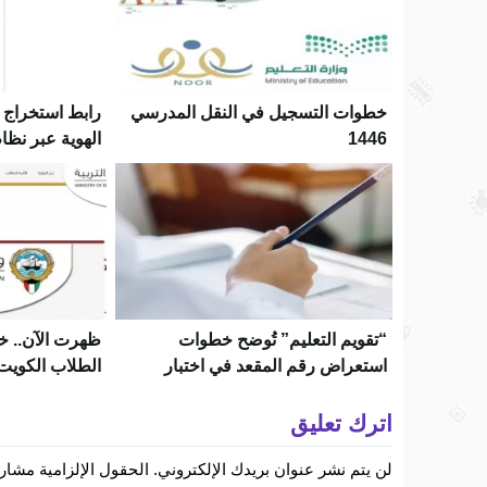
خطوات التسجيل في النقل المدرسي
رابط استخراج ن
1446
الهوية عبر نظام
noor.moe.gov.sa وتطبيق
“تقويم التعليم” تُوضح خطوات
ظهرت الآن.. خ
استعراض رقم المقعد في اختبار
التحصيل الدراسي الورقي 1444
عبر موقع وزارة 
اترك تعليق
لن يتم نشر عنوان بريدك الإلكتروني.
الحقول الإلزامية مشار إ