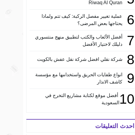
Riwaq Al Quran
6
عملية تغيير مفصل الركبة: كيف تتم ولماذا
يحتاجها بعض المرضى؟
7
أفضل الألعاب والكتب لتطبيق منهج منتسوري
دليلك لاختيار الأفضل
8
شركة نقلي افضل شركة نقل عفش بالكويت
9
انواع طفايات الحريق واستخدامها مع مؤسسة
كاشف الانذار
10
أفضل موقع لكتابة مشاريع التخرج في
السعودية
احدث التعليقات