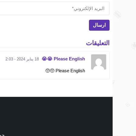
التعليقات
Please English 😭😭
18 يناير 2024 - 2:03
Please English 🥺🥺
جمي