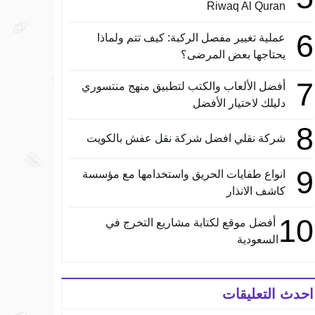
Riwaq Al Quran
6
عملية تغيير مفصل الركبة: كيف تتم ولماذا
يحتاجها بعض المرضى؟
7
أفضل الألعاب والكتب لتطبيق منهج منتسوري
دليلك لاختيار الأفضل
8
شركة نقلي افضل شركة نقل عفش بالكويت
9
انواع طفايات الحريق واستخدامها مع مؤسسة
كاشف الانذار
10
أفضل موقع لكتابة مشاريع التخرج في
السعودية
احدث التعليقات