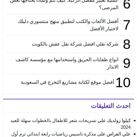
6
عملية تغيير مفصل الركبة: كيف تتم ولماذا يحتاجها بعض
المرضى؟
7
أفضل الألعاب والكتب لتطبيق منهج منتسوري دليلك
لاختيار الأفضل
8
شركة نقلي افضل شركة نقل عفش بالكويت
9
انواع طفايات الحريق واستخدامها مع مؤسسة كاشف
الانذار
10
أفضل موقع لكتابة مشاريع التخرج في السعودية
احدث التعليقات
كيلوا زولديك
على
تسريحات شعر للاطفال بالخطوات سهلة للعيد
2024
علي الفراص
على
مذكرة تاسيس رياضيات رابعة ابتدائي ترم أول