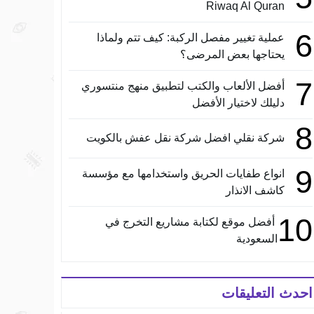
Riwaq Al Quran
6
عملية تغيير مفصل الركبة: كيف تتم ولماذا
يحتاجها بعض المرضى؟
7
أفضل الألعاب والكتب لتطبيق منهج منتسوري
دليلك لاختيار الأفضل
8
شركة نقلي افضل شركة نقل عفش بالكويت
9
انواع طفايات الحريق واستخدامها مع مؤسسة
كاشف الانذار
10
أفضل موقع لكتابة مشاريع التخرج في
السعودية
احدث التعليقات