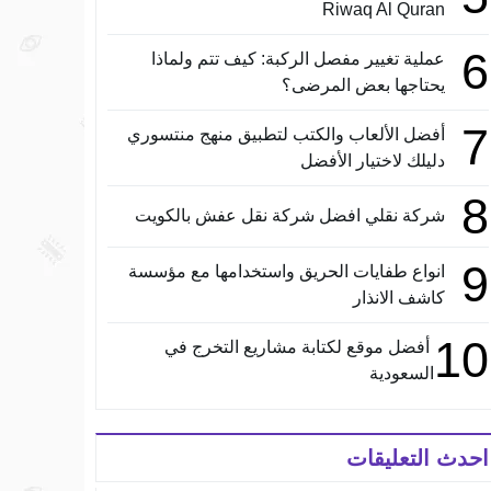
Riwaq Al Quran
6
عملية تغيير مفصل الركبة: كيف تتم ولماذا
يحتاجها بعض المرضى؟
7
أفضل الألعاب والكتب لتطبيق منهج منتسوري
دليلك لاختيار الأفضل
8
شركة نقلي افضل شركة نقل عفش بالكويت
9
انواع طفايات الحريق واستخدامها مع مؤسسة
كاشف الانذار
10
أفضل موقع لكتابة مشاريع التخرج في
السعودية
احدث التعليقات