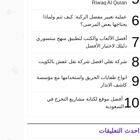
Riwaq Al Quran
6
عملية تغيير مفصل الركبة: كيف تتم ولماذا
يحتاجها بعض المرضى؟
7
أفضل الألعاب والكتب لتطبيق منهج منتسوري
دليلك لاختيار الأفضل
8
شركة نقلي افضل شركة نقل عفش بالكويت
9
انواع طفايات الحريق واستخدامها مع مؤسسة
كاشف الانذار
10
أفضل موقع لكتابة مشاريع التخرج في
السعودية
احدث التعليقات