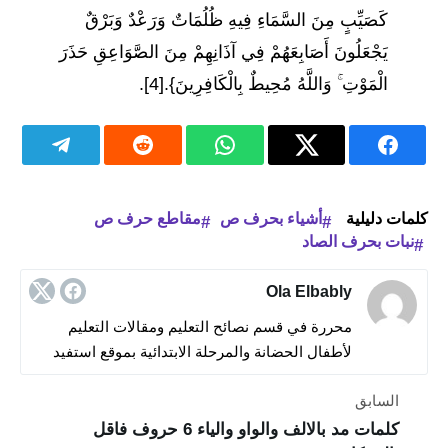
كَصَيِّبٍ مِنَ السَّمَاءِ فِيهِ ظُلُمَاتٌ وَرَعْدٌ وَبَرْقٌ
يَجْعَلُونَ أَصَابِعَهُمْ فِي آذَانِهِمْ مِنَ الصَّوَاعِقِ حَذَرَ
الْمَوْتِ ۚ وَاللَّهُ مُحِيطٌ بِالْكَافِرِينَ}.[4].
كلمات دليلية
أشياء بحرف ص
مقاطع حرف ص
نبات بحرف الصاد
Ola Elbably
محررة في قسم نصائح التعليم ومقالات التعليم
لأطفال الحضانة والمرحلة الابتدائية بموقع استفيد
السابق
كلمات مد بالالف والواو والياء 6 حروف فاقل