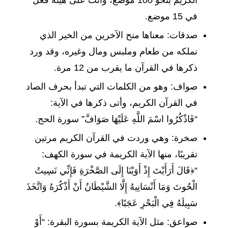
في 15 موضع.
صدقات: معناها منح الآخرين من الخير الذي
نملكه من طعام وملبس ومال وغيره، وقد ورد
ذكرها في القرآن ما يقرب من 12 مرة.
صواف: وهو من الكلمات التي تبدأ بحرف الصاد
في القرآن الكريم، وأتى ذكرها في الآية:
“فَاذْكُرُوا اسْمَ اللَّهِ عَلَيْهَا صَوَافَّ” سورة الحج.
صخرة: وهي وردت في القرآن الكريم مرتين
تقريبًا، منها الآية الكريمة في سورة الكهف:
“﴿قَالَ أَرَأَيْتَ إِذْ أَوَيْنَا إِلَى الصَّخْرَةِ فَإِنِّي نَسِيتُ
الْحُوتَ وَمَا أَنْسَانِيهُ إِلَّا الشَّيْطَانُ أَنْ أَذْكُرَهُ وَاتَّخَذَ
سَبِيلَهُ فِي الْبَحْرِ عَجَبًا﴾.
صواعق: مثل الآية الكريمة بسورة البقرة: “أَوْ