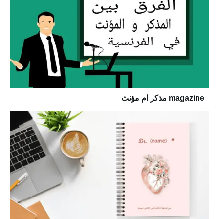
magazine مذكر ام مؤنث