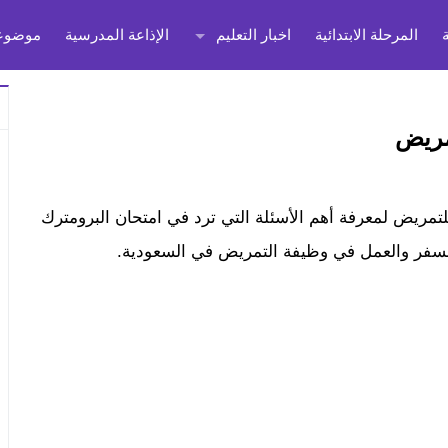
المرحلة الابتدائية
اخبار التعليم
الإذاعة المدرسية
موضوعا
كم رابط تحميل مذكرة 1000 سؤال برومترك pdf للتمريض لمعرفة أهم الأسئلة التي ترد في امتحان البرومترك
 السفر والعمل في وظيفة التمريض في السعودية.