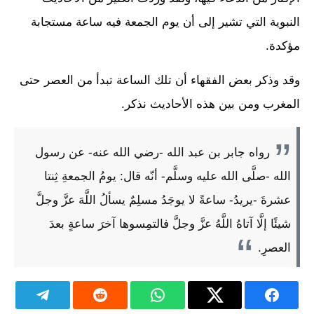
النبوية التي تشير إلى أن يوم الجمعة فيه ساعة مستجابة
مؤكدة.
وقد وذكر بعض الفقهاء أن تلك الساعة تبدأ من العصر حتى
المغرب ومن بين هذه الأحاديث نذكر.
رواه جابر بن عبد الله -رضي الله عنه- عن رسول
الله -صلَّى الله عليه وسلَّم- أنّه قال: يومُ الجمعةِ ثِنتا
عشرةَ -يريدُ- ساعةً لا يوجَدُ مسلِمٌ يسألُ اللَّهَ عزَّ وجلَّ
شيئًا إلَّا آتاهُ اللَّهُ عزَّ وجلَّ فالتمِسوها آخرَ ساعةٍ بعدَ
العصرِ.