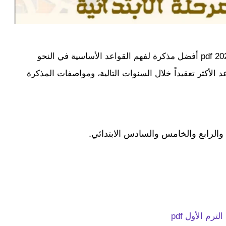
تعتبر مذكرة المؤسس في النحو للمرحلة الابتدائية 2024 pdf أفضل مذكرة لفهم القواعد الأساسية في النحو
 الأكثر تعقيداً خلال السنوات التالية، ومواصفات المذكرة
والرابع والخامس والسادس الابتدائي.