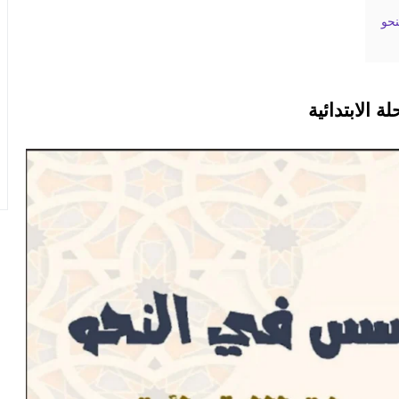
نحو
الابتدائية