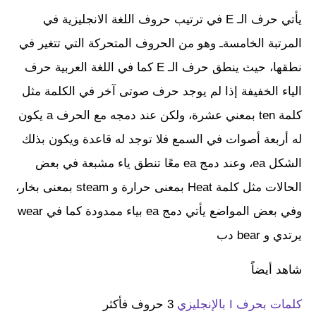
يأتي حرف الـ E في ترتيب حروف اللغة الانجليزية في
المرتبة الخامسةـ وهو من الحروف المتحركة التي تتغير في
نطقها، حيث ينطق حرف الـ E كما في اللغة العربية حرف
الياء الخفيفة إذا لم يوجد حرف صوتى آخر في الكلمة مثل
كلمة ten بمعني عشرة، ولكن عند دمجه مع الحرف a يكون
له أربعة أصوات في السمع فلا توجد له قاعدة ويكون بذلك
الشكل ea، وعند دمج ea معًا تنطق ياء مشبعة في بعض
الحالات مثل كلمة Heat بمعنى حرارة و steam بمعنى بخار،
وفي بعض المواضع يأتي دمج ea بياء ممدودة كما في wear
يرتدي و bear دب
شاهد أيضاً
كلمات بحرف I بالإنجليزي
3 حروف فأكثر