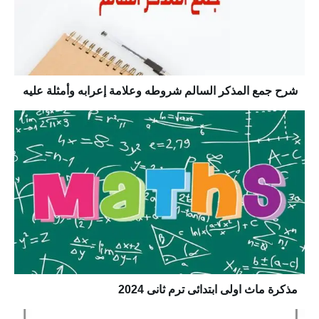
شرح جمع المذكر السالم شروطه وعلامة إعرابه وأمثلة عليه
مذكرة ماث اولى ابتدائى ترم ثانى 2024